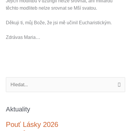
Jejich modlitbu v džungli nelze srovnat, ani miliardu
těchto modliteb nelze srovnat se Mší svatou.
Děkuji ti, můj Bože, že jsi mě učinil Eucharistickým.
Zdrávas Maria…
V
y
h
Aktuality
l
e
Pouť Lásky 2026