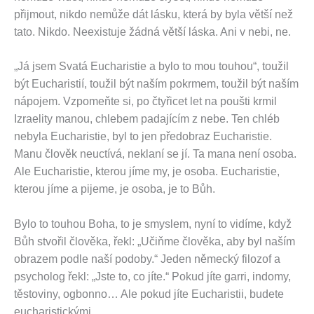
přijmout, nikdo nemůže dát lásku, která by byla větší než
tato. Nikdo. Neexistuje žádná větší láska. Ani v nebi, ne.
„Já jsem Svatá Eucharistie a bylo to mou touhou“, toužil
být Eucharistií, toužil být naším pokrmem, toužil být naším
nápojem. Vzpomeňte si, po čtyřicet let na poušti krmil
Izraelity manou, chlebem padajícím z nebe. Ten chléb
nebyla Eucharistie, byl to jen předobraz Eucharistie.
Manu člověk neuctívá, neklaní se jí. Ta mana není osoba.
Ale Eucharistie, kterou jíme my, je osoba. Eucharistie,
kterou jíme a pijeme, je osoba, je to Bůh.
Bylo to touhou Boha, to je smyslem, nyní to vidíme, když
Bůh stvořil člověka, řekl: „Učiňme člověka, aby byl naším
obrazem podle naší podoby.“ Jeden německý filozof a
psycholog řekl: „Jste to, co jíte.“ Pokud jíte garri, indomy,
těstoviny, ogbonno… Ale pokud jíte Eucharistii, budete
eucharistickými.