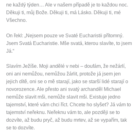
ne každý týden… Ale v našem případě je to každou noc.
Děkuji ti, můj Bože. Děkuji ti, má Lásko. Děkuji ti, mé
Všechno.
On řekl: „Nejsem pouze ve Svaté Eucharistii přítomný.
Jsem Svatá Eucharistie. Mše svatá, kterou slavíte, to jsem
Já.“
Slavím Ježíše. Moji andělé v nebi – doufám, že nežárlí,
oni ani nemůžou, nemůžou žárlit, protože já jsem jen
jejich dítě, oni se o mě starají, jako se starší lidé starají o
novorozence. Ale přesto ani svatý archanděl Michael
nemůže slavit mši, nemůže slavit mši. Existuje jedno
tajemství, které vám chci říct. Chcete ho slyšet? Já vám to
tajemství neřeknu. Neřeknu vám to, ale později se to
dozvíte, až budu pryč, až budu mrtev, až se vypařím, tak
se to dozvíte.