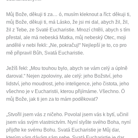
Můj Bože, děkuji ti za… ó, musím kleknout a říct: děkuji ti,
můj Bože, děkuji ti, má Lásko, že jsi mi dal, abych žil, žil,
žil z Tebe, ze Svaté Eucharistie. Mnozí chtěli, abych s tím
přestal, ale má nebeská Matka, můj nebeský Otec, moji
andělé v nebi řekli: „Ne, pokračuj!“ Nejlepší je to, co pro
mě připravil Bůh, Svatá Eucharistie.
Ježíš řekl: „Mou touhou bylo, abych se vám celý a úplně
daroval.“ Nejen zpoloviny, ale celý: jeho Božství, jeho
lidství, jeho moudrost, jeho inteligence, jeho čistota, jeho
všechno je v Eucharistii, kterou přijímáme. Všechno. Ó
můj Bože, jak ti jen za to mám poděkovat?
„Stvořil jsem vás z ničeho. Povolal jsem vás k bytí, učinil
jsem vás svým vlastnictvím. Nyní slyšte svého Boha, nyní
přijďte ke svému Bohu. Svatá Eucharistie je Můj dar,
kterým vám dávám sám sebe. Svatá Eucharistie je dar