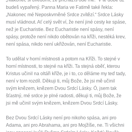
budeš vypařený. Panna Maria ve Fatimě také řekla:
„Nakonec mé Neposkvrněné Srdce zvítězí.“ Srdce Lásky
musí vládnout. Ať celý svět ví, že není jiné cesty ke spáse,
než je Eucharistie. Bez Eucharistie není spásy, není
spásy, protože není nikdo obětován na kříži, nestéká krev,
není spása, nikdo není ukřižován, není Eucharistie.
To udělal v horní místnosti a potom na Kříži. To stejné v
horní místnosti, to stejné na kříži. Ta stejná oběť, kterou
Kristus učinil na oltáři kříže, je i to, co děláme my teď tady,
není v tom rozdíl. Děkuji ti, můj Bože, že jsi mě učinil
svým knězem, knězem Dvou Srdcí Lásky. Ó, jsem tak
šťastný, mé srdce je plné radosti, děkuji ti, můj Bože, že
jsi mě učinil svým knězem, knězem Dvou Srdcí Lásky.
Bez Dvou Srdcí Lásky není pro nikoho spása, ani pro
Adama, ani pro Abrahama, ani pro Mojžíše, ne. Ti všichni