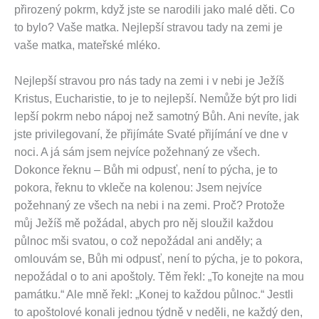
přirozený pokrm, když jste se narodili jako malé děti. Co
to bylo? Vaše matka. Nejlepší stravou tady na zemi je
vaše matka, mateřské mléko.
Nejlepší stravou pro nás tady na zemi i v nebi je Ježíš
Kristus, Eucharistie, to je to nejlepší. Nemůže být pro lidi
lepší pokrm nebo nápoj než samotný Bůh. Ani nevíte, jak
jste privilegovaní, že přijímáte Svaté přijímání ve dne v
noci. A já sám jsem nejvíce požehnaný ze všech.
Dokonce řeknu – Bůh mi odpusť, není to pýcha, je to
pokora, řeknu to vkleče na kolenou: Jsem nejvíce
požehnaný ze všech na nebi i na zemi. Proč? Protože
můj Ježíš mě požádal, abych pro něj sloužil každou
půlnoc mši svatou, o což nepožádal ani anděly; a
omlouvám se, Bůh mi odpusť, není to pýcha, je to pokora,
nepožádal o to ani apoštoly. Těm řekl: „To konejte na mou
památku.“ Ale mně řekl: „Konej to každou půlnoc.“ Jestli
to apoštolové konali jednou týdně v neděli, ne každý den,