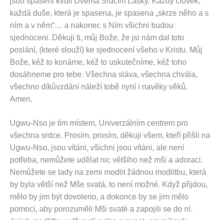
jsou spaseni kvůli Dvěma Srdcím Lásky. Každý člověk,
každá duše, která je spasena, je spasena „skrze něho a s
ním a v něm“… a nakonec s Ním všichni budou
sjednoceni. Děkuji ti, můj Bože, že jsi nám dal toto
poslání, (které slouží) ke sjednocení všeho v Kristu. Můj
Bože, kéž to konáme, kéž to uskutečníme, kéž toho
dosáhneme pro tebe. Všechna sláva, všechna chvála,
všechno díkůvzdání náleží tobě nyní i navěky věků.
Amen.
Ugwu-Nso je tím místem, Univerzálním centrem pro
všechna srdce. Prosím, prosím, děkuji všem, kteří přišli na
Ugwu-Nso, jsou vítáni, všichni jsou vítáni, ale není
potřeba, nemůžete udělat nic většího než mši a adoraci.
Nemůžete se tady na zemi modlit žádnou modlitbu, která
by byla větší než Mše svatá, to není možné. Když přijdou,
mělo by jim být dovoleno, a dokonce by se jim mělo
pomoci, aby porozuměli Mši svaté a zapojili se do ní.