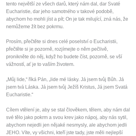
tento největší ze všech darů, který nám dal, dar Svaté
Eucharistie, dar jeho samotného v takové podobě,
abychom ho mohli jíst a pít; On je tak milující, zná nás, že
nemůžeme žít bez pokrmu.
Prosím, přečtěte si dnes celé poselství o Eucharistii,
přečtěte si je pozorně, rozjímejte o něm pečlivě,
pronikněte do něj, když ho budete číst, pozorně, se vší
vážností, ať je to vaším životem.
„Můj lide,“ říká Pán, „lide mé lásky. Já jsem tvůj Bůh. Já
jsem tvá Láska. Já jsem tvůj Ježíš Kristus, Já jsem Svatá
Eucharistie.“
Cílem vtělení je, aby se stal člověkem, tělem, aby nám dal
své tělo jako pokrm a svou krev jako nápoj, aby nás sytil,
abychom nejedli jen nějaké nesmysly, ale abychom jedli
JEHO. Víte, vy všichni, kteří jste tady, jste měli nejlepší