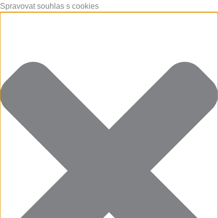
Přeskočit
Funkční
Statistiky
Marketing
Předvolby
Spravovat souhlas s cookies
na
obsah