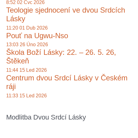
d
8:52
02 Čvc 2026
Teologie sjednocení ve dvou Srdcích
a
Lásky
t
11:20
01 Dub 2026
p
Pouť na Ugwu-Nso
r
13:03
26 Úno 2026
o
Škola Boží Lásky: 22. – 26. 5. 26,
:
Štěkeň
11:44
15 Led 2026
Centrum dvou Srdcí Lásky v Českém
ráji
11:33
15 Led 2026
Modlitba Dvou Srdcí Lásky