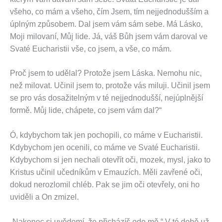
všeho, co mám a všeho, čím Jsem, tím nejjednodušším a
úplným způsobem. Dal jsem vám sám sebe. Má Lásko,
Moji milovaní, Můj lide. Já, váš Bůh jsem vám daroval ve
Svaté Eucharistii vše, co jsem, a vše, co mám.
Proč jsem to udělal? Protože jsem Láska. Nemohu nic,
než milovat. Učinil jsem to, protože vás miluji. Učinil jsem
se pro vás dosažitelným v té nejjednodušší, nejúplnější
formě. Můj lide, chápete, co jsem vám dal?“
Ó, kdybychom tak jen pochopili, co máme v Eucharistii.
Kdybychom jen ocenili, co máme ve Svaté Eucharistii.
Kdybychom si jen nechali otevřít oči, mozek, mysl, jako to
Kristus učinil učedníkům v Emauzích. Měli zavřené oči,
dokud nerozlomil chléb. Pak se jim oči otevřely, oni ho
uviděli a On zmizel.
„Nakonec si uvědomí, že přicházíš ode mě.“ V té době už