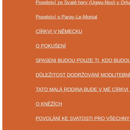
Poselství ze Svaté hory (Ugwu-Nso) v Orlu
Poselství o Paray-Le-Monial
CÍRKVI V NĚMECKU
O POKUŠENÍ
SPASENI BUDOU POUZE TI, KDO BUDOU
DŮLEŽITOST DODRŽOVÁNÍ MODLITEBN
TATO MALÁ RODINA BUDE V MÉ CÍRKVI
O KNĚŽÍCH
POVOLÁNÍ KE SVATOSTI PRO VŠECHNY 