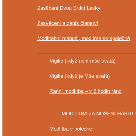
Zaslíbení Dvou Srdcí Lásky
Zasvěcení a zápis členství
Modlitební manuál, modlíme se společně
Vigilie (když není mše svatá)
Vigilie (když je Mše svatá)
Ranní modlitba – v 6 hodin ráno
MODLITBA ZA NOŠENÍ HÁBITU,
Modlitba v poledne