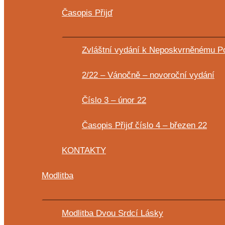
Časopis Přijď
Zvláštní vydání k Neposkvrněnému Po
2/22 – Vánočně – novoroční vydání
Číslo 3 – únor 22
Časopis Přijď číslo 4 – březen 22
KONTAKTY
Modlitba
Modlitba Dvou Srdcí Lásky