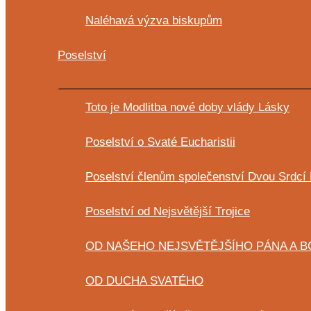
Naléhavá výzva biskupům
Poselství
Toto je Modlitba nové doby vlády Lásky
Poselství o Svaté Eucharistii
Poselství členům společenství Dvou Srdcí
Poselství od Nejsvětější Trojice
OD NAŠEHO NEJSVĚTĚJŠÍHO PÁNA A BO
OD DUCHA SVATÉHO