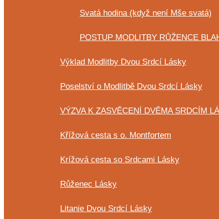
Svatá hodina (když není Mše svatá)
POSTUP MODLITBY RŮŽENCE BLA
Výklad Modlitby Dvou Srdcí Lásky
Poselství o Modlitbě Dvou Srdcí Lásky
VÝZVA K ZASVĚCENÍ DVĚMA SRDCÍM LÁ
Křížová cesta s o. Montfortem
Krížová cesta so Srdcami Lásky
Růženec Lásky
Litanie Dvou Srdcí Lásky