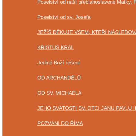
Poselství od naší přeblahoslavené Matky, 
Poselství od sv. Josefa
JEŽÍŠ DĚKUJE VŠEM, KTEŘÍ NÁSLEDOV
KRISTUS KRÁL
Jediné Boží řešení
OD ARCHANDĚLŮ
OD SV. MICHAELA
JEHO SVATOSTI SV. OTCI JANU PAVLU I
POZVÁNÍ DO ŘÍMA