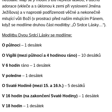
adorace (vkleče a s úklonou k zemi při vyslovení Jména
Ježíšova) a v naprosté podřízenosti věčné a nekonečně
milující vůli Boží (v prostraci před naším milujícím Pánem,
když se modlíme druhou část modlitby: „Ó Srdce Lásky…“).
Modlitbu Dvou Srdcí Lásky se modlíme:
O půlnoci
– 1 desátek
O Vigílii (mezi půlnocí a 4 hodinou ráno)
– 10 desátků
V 6 hodin
ráno – 1 desátek
V poledne
– 1 desátek
O Svaté Hodině (mezi 15. a 16.h.)
– 5 desátků
V 16 hodin (na zakončení Svaté Hodiny)
– 1 desátek
V 18 hodin
– 1 desátek