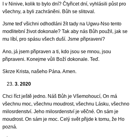
I v Ninive, kolik to bylo dní? Čtyřicet dní, vyhlásili půst pro
všechny, a byli zachráněni. Bůh se slitoval.
Jsme teď všichni odhodláni žít tady na Ugwu-Nso tento
modlitební život dokonale? Tak aby nás Bůh použil, jak se
mu líbí, pro spásu všech duší. Jsme připraveni?
Ano, já jsem připraven a ti, kdo jsou se mnou, jsou
připraveni. Konejme vůli Boží dokonale. Teď.
Skrze Krista, našeho Pána. Amen.
3. 2020
Chci říct ještě jedno. Náš Bůh je Všemohoucí, On má
všechnu moc, všechnu moudrost, všechnu Lásku, všechno
milosrdenství. Jeho milosrdenství je věčné. On sám je
moudrost. On sám je moc. Celý svět přijde k tomu, že Ho
pozná.