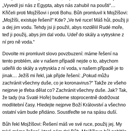
„Vyvedl jsi nás z Egypta, abys nás zahubil na poušti“…
Křičeli proti Mojžíšovi i proti Bohu. Bůh promluvil k Mojžíšovi:
„Mojžíši, existuje řešení!“ Kde? „Ve tvé ruce! Máš hůl, použij ji
a dej jim vodu. Tehdy jsi ji použil, abys rozdělil Rudé moře,
teď ji použij, abys jim dal vodu. Udeř do skály a vytryskne z
ní pro ně voda.“
Dovolte mi promluvit slovo povzbuzení: máme řešení na
tento problém, ale v našem případě nejde o to, abychom
udeřili do skály a vytryskla z ní voda, v našem případě je to
jinak… Ježíš mi řekl, jak přijde řešení: „Pokud můžu
zachránit všechny duše, co je koronavirus?“ Takže ze všeho
nejprve je třeba dělat co? Zachránit všechny duše. Jak? Tak,
že tady (na Svaté Hoře) budeme stoprocentně dodržovat
modlitební časy. Hledejte nejprve Boží Království a všechno
ostatní vám bude přidáno. Soustřeďte se na spásu duší.
Bůh řekl Mojžíšovi: Řešení máš ve své ruce, použij jej. My