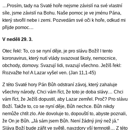
…Prosím, tady na Svaté hoře nejsme závislí na své vlastní
síle, jsme závislí na Bohu. Naše pomoc je ve jménu Pána,
který stvořil nebe i zemi. Pozvedám své oči k hoře, odkud mi
přijde pomoc…
V neděli 29. 3.
Otec řekl: To, co se nyní děje, je pro slávu Boží! I tento
koronavirus, který nutí vlády svazovat školy, nemocnice,
obchody, domovy. Svazují lidi, svazují všechno. Ježíš řekl:
Rozvažte ho! A Lazar vyšel ven. (Jan 11,1-45)
Z této Svaté hory Pán Bůh odstraní závoj, který zahaluje
všechny národy. Chci vám říct, že toto je doba slávy… Chci
vám říct, že Ježíš dopustil, aby Lazar zemřel. Proč? Pro slávu
Boží. Takže to, co se nyní děje, Bůh nechce. Bůh nikdy
nemůže chtít zlo. Ale dovoluje to, dopouští to, abyste poznali,
že On je Bůh. „Já sám jsem Bůh. Není žádný jiný než já.“
Sláva Boží bude zářit ve světě, navzdory vší temnotě… Z této