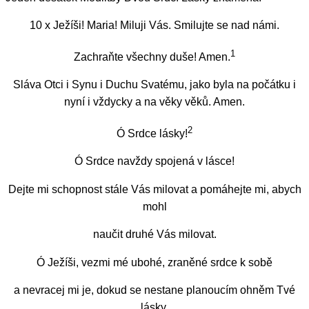
10 x Ježíši! Maria! Miluji Vás. Smilujte se nad námi.
1
Zachraňte všechny duše! Amen.
Sláva Otci i Synu i Duchu Svatému, jako byla na počátku i
nyní i vždycky a na věky věků. Amen.
2
Ó Srdce lásky!
Ó Srdce navždy spojená v lásce!
Dejte mi schopnost stále Vás milovat a pomáhejte mi, abych
mohl
naučit druhé Vás milovat.
Ó Ježíši, vezmi mé ubohé, zraněné srdce k sobě
a nevracej mi je, dokud se nestane planoucím ohněm Tvé
lásky.