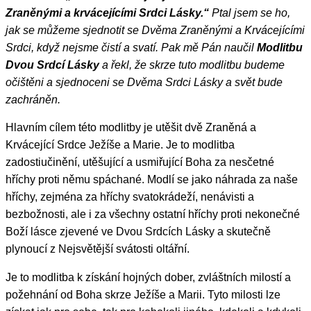
Zraněnými a krvácejícími Srdci Lásky.“
Ptal jsem se ho,
jak se můžeme sjednotit se Dvěma Zraněnými a Krvácejícími
Srdci, když nejsme čistí a svatí. Pak mě Pán naučil
Modlitbu
Dvou Srdcí Lásky
a řekl, že skrze tuto modlitbu budeme
očištěni a sjednoceni se Dvěma Srdci Lásky a svět bude
zachráněn.
Hlavním cílem této modlitby je utěšit dvě Zraněná a
Krvácející Srdce Ježíše a Marie. Je to modlitba
zadostiučinění, utěšující a usmiřující Boha za nesčetné
hříchy proti němu spáchané. Modlí se jako náhrada za naše
hříchy, zejména za hříchy svatokrádeží, nenávisti a
bezbožnosti, ale i za všechny ostatní hříchy proti nekonečné
Boží lásce zjevené ve Dvou Srdcích Lásky a skutečně
plynoucí z Nejsvětější svátosti oltářní.
Je to modlitba k získání hojných dober, zvláštních milostí a
požehnání od Boha skrze Ježíše a Marii. Tyto milosti lze