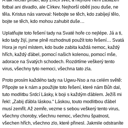
fotbal ani divadlo, ale Církev. Nejhorší obětí jsou duše, ne
těla. Kristus nás varoval: Nebojte se těch, kdo zabíjejí tělo,
bojte se těch, kdo mohou zahubit duše…
Uplatňujte toto řešení tady na Svaté hoře co nejlépe. Já a ti,
kdo tady žijí, jsme plně rozhodnuti použít toto řešení… Svatá
Hora je nyní místem, kdo bude zabita každá nemoc, každý
hřích, každý ďábel, pomocí našich kolenou, pomocí mše,
adorace na Svatých schodech. Rozdrtíme veškerý tento
virus, všechny tyto nemoci, všechna tato zla.
Proto prosím každého tady na Ugwu-Nso a na celém světě:
Připojte se k nám a použijte toto řešení, které nám Bůh dal,
tuto modlitbu Srdcí Lásky, k boji s každým ďáblem. Ježíš mi
řekl: „Zabij ďábla láskou.“ Láskou, touto modlitbou ďábel
musí zemřít. Až zemře, vezme s sebou veškerý tento virus,
všechny choroby, všechnu nemoc, všechnu špatnost,
všechen hřích, všechno zlo, které přinesl. Jakmile odstraníte