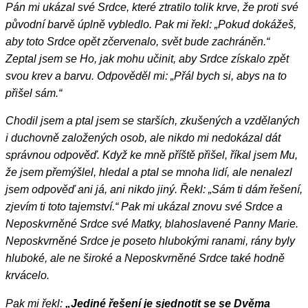
Pán mi ukázal své Srdce, které ztratilo tolik krve, že proti své
původní barvě úplně vybledlo. Pak mi řekl: „Pokud dokážeš,
aby toto Srdce opět zčervenalo, svět bude zachráněn.“
Zeptal jsem se Ho, jak mohu učinit, aby Srdce získalo zpět
svou krev a barvu. Odpověděl mi: „Přál bych si, abys na to
přišel sám.“
Chodil jsem a ptal jsem se starších, zkušených a vzdělaných
i duchovně založených osob, ale nikdo mi nedokázal dát
správnou odpověď. Když ke mně příště přišel, říkal jsem Mu,
že jsem přemýšlel, hledal a ptal se mnoha lidí, ale nenalezl
jsem odpověď ani já, ani nikdo jiný. Řekl: „Sám ti dám řešení,
zjevím ti toto tajemství.“ Pak mi ukázal znovu své Srdce a
Neposkvrněné Srdce své Matky, blahoslavené Panny Marie.
Neposkvrněné Srdce je poseto hlubokými ranami, rány byly
hluboké, ale ne široké a Neposkvrněné Srdce také hodně
krvácelo.
Pak mi řekl:
„Jediné řešení je sjednotit se se Dvěma