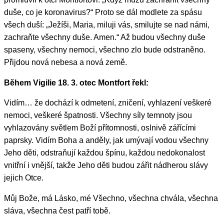
duše, co je koronavirus?“ Proto se dál modlete za spásu
všech duší: „Ježíši, Maria, miluji vás, smilujte se nad námi,
zachraňte všechny duše. Amen.“ Až budou všechny duše
spaseny, všechny nemoci, všechno zlo bude odstraněno.
Přijdou nová nebesa a nová země.
Během Vigilie 18. 3. otec Montfort řekl:
Vidím… že dochází k odmetení, zničení, vyhlazení veškeré
nemoci, veškeré špatnosti. Všechny síly temnoty jsou
vyhlazovány světlem Boží přítomnosti, oslnivě zářícími
paprsky. Vidím Boha a anděly, jak umývají vodou všechny
Jeho děti, odstraňují každou špínu, každou nedokonalost
vnitřní i vnější, takže Jeho děti budou zářit nádherou slávy
jejich Otce.
Můj Bože, má Lásko, mé Všechno, všechna chvála, všechna
sláva, všechna čest patří tobě.