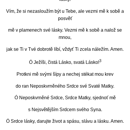
Vím, že si nezasloužím být u Tebe, ale vezmi mě k sobě a
posvěť
mě v plamenech své lásky. Vezmi mě k sobě a nalož se
mnou,
jak se Ti v Tvé dobrotě líbí, vždyť Ti zcela náležím. Amen.
3
Ó Ježíši, čistá Lásko, svatá Lásko!
Protkni mě svými šípy a nechej stékat mou krev
do ran Neposkvrněného Srdce své Svaté Matky.
Ó Neposkvrněné Srdce, Srdce Matky, sjednoť mě
s Nejsvětějším Srdcem svého Syna.
Ó Srdce lásky, darujte život a spásu, slávu a lásku. Amen.