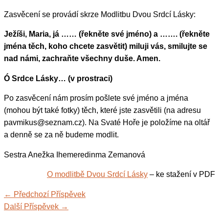
Zasvěcení se provádí skrze Modlitbu Dvou Srdcí Lásky:
Ježíši, Maria, já …… (řekněte své jméno) a ……. (řekněte
jména těch, koho chcete zasvětit) miluji vás, smilujte se
nad námi, zachraňte všechny duše. Amen.
Ó Srdce Lásky… (v prostraci)
Po zasvěcení nám prosím pošlete své jméno a jména
(mohou být také fotky) těch, které jste zasvětili (na adresu
pavmikus@seznam.cz). Na Svaté Hoře je položíme na oltář
a denně se za ně budeme modlit.
Sestra Anežka Ihemeredinma Zemanová
O modlitbě Dvou Srdcí Lásky
– ke stažení v PDF
←
Předchozí Příspěvek
Další Příspěvek
→