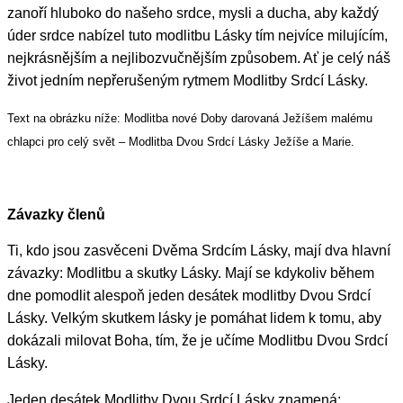
zanoří hluboko do našeho srdce, mysli a ducha, aby každý
úder srdce nabízel tuto modlitbu Lásky tím nejvíce milujícím,
nejkrásnějším a nejlibozvučnějším způsobem. Ať je celý náš
život jedním nepřerušeným rytmem Modlitby Srdcí Lásky.
Text na obrázku níže: Modlitba nové Doby darovaná Ježíšem malému
chlapci pro celý svět – Modlitba Dvou Srdcí Lásky Ježíše a Marie.
Závazky členů
Ti, kdo jsou zasvěceni Dvěma Srdcím Lásky, mají dva hlavní
závazky: Modlitbu a skutky Lásky. Mají se kdykoliv během
dne pomodlit alespoň jeden desátek modlitby Dvou Srdcí
Lásky. Velkým skutkem lásky je pomáhat lidem k tomu, aby
dokázali milovat Boha, tím, že je učíme Modlitbu Dvou Srdcí
Lásky.
Jeden desátek Modlitby Dvou Srdcí Lásky znamená: