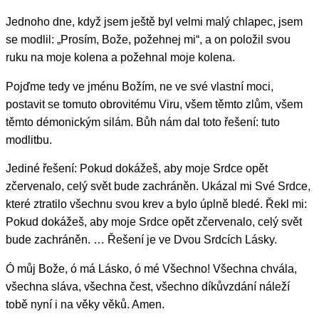
Jednoho dne, když jsem ještě byl velmi malý chlapec, jsem
se modlil: „Prosím, Bože, požehnej mi“, a on položil svou
ruku na moje kolena a požehnal moje kolena.
Pojďme tedy ve jménu Božím, ne ve své vlastní moci,
postavit se tomuto obrovitému Viru, všem těmto zlům, všem
těmto démonickým silám. Bůh nám dal toto řešení: tuto
modlitbu.
Jediné řešení: Pokud dokážeš, aby moje Srdce opět
zčervenalo, celý svět bude zachráněn. Ukázal mi Své Srdce,
které ztratilo všechnu svou krev a bylo úplně bledé. Řekl mi:
Pokud dokážeš, aby moje Srdce opět zčervenalo, celý svět
bude zachráněn. … Řešení je ve Dvou Srdcích Lásky.
Ó můj Bože, ó má Lásko, ó mé Všechno! Všechna chvála,
všechna sláva, všechna čest, všechno díkůvzdání náleží
tobě nyní i na věky věků. Amen.