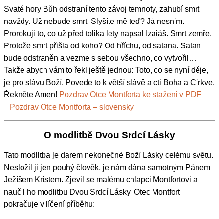
Svaté hory Bůh odstraní tento závoj temnoty, zahubí smrt
navždy. Už nebude smrt. Slyšíte mě teď? Já nesním.
Prorokuji to, co už před tolika lety napsal Izaiáš. Smrt zemře.
Protože smrt přišla od koho? Od hříchu, od satana. Satan
bude odstraněn a vezme s sebou všechno, co vytvořil…
Takže abych vám to řekl ještě jednou: Toto, co se nyní děje,
je pro slávu Boží. Povede to k větší slávě a cti Boha a Církve.
Řekněte Amen!
Pozdrav Otce Montforta ke stažení v PDF
Pozdrav Otce Montforta – slovensky
O modlitbě Dvou Srdcí Lásky
Tato modlitba je darem nekonečné Boží Lásky celému světu.
Nesložil ji jen pouhý člověk, je nám dána samotným Pánem
Ježíšem Kristem. Zjevil se malému chlapci Montfortovi a
naučil ho modlitbu Dvou Srdcí Lásky. Otec Montfort
pokračuje v líčení příběhu: