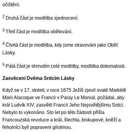
očištění.
2
Druhá část je modlitba sjednocení.
3
Třetí část je modlitba obětování.
4
Čtvrtá část je modlitba, kdy jsme stravováni jako Oběť
Lásky.
5
Pátá část je shrnutím celé modlitby, modlitba dokonalosti.
Z
asvěcení Dvěma Srdcím Lásky
Když se v 17. století, v roce 1675 Ježíš zjevil svaté Markétě
Marii Alacoque ve Francii v Paray Le Monial, požádal, aby
král Ludvík XIV. zasvětil Francii Jeho Nejsvětějšímu Srdci.
Nebylo to vykonáno. Sto let po této žádosti přišla
Francouzská revoluce a král, šlechta, biskupové, kněží a
řeholníci byli popraveni gilotinou.