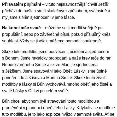
Při svatém přijímání
– v tuto nejslavnostnější chvíli Ježíš
přichází do našich srdcí skutečným způsobem, svátostně a
my jsme s Ním sjednoceni v jeho lásce.
Na konci mše svaté
– můžeme se ji modlit veřejně po
propuštění, nebo po závěrečné písni, pokud příslušný kněz
souhlasí. Vždy se ji však můžeme pomodlit soukromě.
Skrze tuto modlitbu jsme posvěceni, očištěni a sjednoceni
s Bohem. Jsme mysticky probodáni a naše krev teče do ran
Neposkvrněného Srdce a skrze Marii je sjednocena
s Ježíšem. Jsme stravováni jako Oběti Lásky, jsme úplně
ponořeni do Ježíšova a Mariina Srdce. Skrze tento život
modlitby a lásky si Bůh vychovává mnoho obětí jeho čisté a
svaté Lásky v Církvi po celém světě.
Bůh chce, abychom byli stravováni touto modlitbou a
proměněni v planoucí oheň Jeho Lásky. Kdykoliv se modlíme
tuto modlitbu, je to jako exploze hvězd v temnotě světa. Ať se