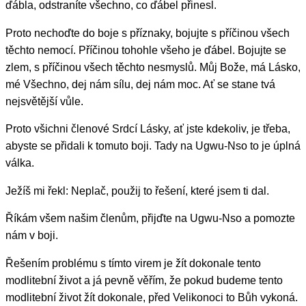
ďábla, odstraníte všechno, co ďábel přinesl.
Proto nechoďte do boje s příznaky, bojujte s příčinou všech
těchto nemocí. Příčinou tohohle všeho je ďábel. Bojujte se
zlem, s příčinou všech těchto nesmyslů. Můj Bože, má Lásko,
mé Všechno, dej nám sílu, dej nám moc. Ať se stane tvá
nejsvětější vůle.
Proto všichni členové Srdcí Lásky, ať jste kdekoliv, je třeba,
abyste se přidali k tomuto boji. Tady na Ugwu-Nso to je úplná
válka.
Ježíš mi řekl: Neplač, použij to řešení, které jsem ti dal.
Říkám všem našim členům, přijďte na Ugwu-Nso a pomozte
nám v boji.
Řešením problému s tímto virem je žít dokonale tento
modlitební život a já pevně věřím, že pokud budeme tento
modlitební život žít dokonale, před Velikonoci to Bůh vykoná.