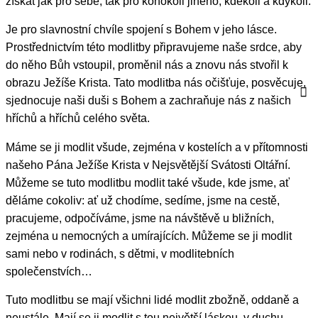
získat jak pro sebe, tak pro kohokoli jiného, ​​kdekoli a kdykoli.
Je pro slavnostní chvíle spojení s Bohem v jeho lásce.
Prostřednictvím této modlitby připravujeme naše srdce, aby
do něho Bůh vstoupil, proměnil nás a znovu nás stvořil k
obrazu Ježíše Krista. Tato modlitba nás očišťuje, posvěcuje,
sjednocuje naši duši s Bohem a zachraňuje nás z našich
hříchů a hříchů celého světa.
Máme se ji modlit všude, zejména v kostelích a v přítomnosti
našeho Pána Ježíše Krista v Nejsvětější Svátosti Oltářní.
Můžeme se tuto modlitbu modlit také všude, kde jsme, ať
děláme cokoliv: ať už chodíme, sedíme, jsme na cestě,
pracujeme, odpočíváme, jsme na návštěvě u bližních,
zejména u nemocných a umírajících. Můžeme se ji modlit
sami nebo v rodinách, s dětmi, v modlitebních
společenstvích…
Tuto modlitbu se mají všichni lidé modlit zbožně, oddaně a
neustále. Mají se ji modlit s tou největší láskou, v duchu