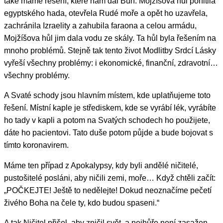
také máme řešení, které nám dal Bůh. Mojžíšova hůl pohltila
egyptského hada, otevřela Rudé moře a opět ho uzavřela,
zachránila Izraelity a zahubila faraona a celou armádu,
Mojžíšova hůl jim dala vodu ze skály. Ta hůl byla řešením na
mnoho problémů. Stejně tak tento život Modlitby Srdcí Lásky
vyřeší všechny problémy: i ekonomické, finanční, zdravotní…
všechny problémy.
A Svaté schody jsou hlavním místem, kde uplatňujeme toto
řešení. Místní kaple je střediskem, kde se vyrábí lék, vyrábíte
ho tady v kapli a potom na Svatých schodech ho použijete,
dáte ho pacientovi. Tato duše potom půjde a bude bojovat s
tímto koronavirem.
Máme ten případ z Apokalypsy, kdy byli andělé ničitelé,
pustošitelé posláni, aby ničili zemi, moře… Když chtěli začít:
„POČKEJTE! Ještě to nedělejte! Dokud neoznačíme pečetí
živého Boha na čele ty, kdo budou spaseni.“
A tak Ničitel přišel, aby zničil svět, a nejhůře není zasažen