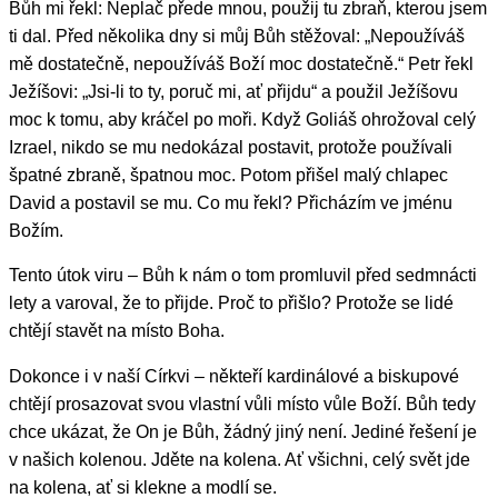
Bůh mi řekl: Neplač přede mnou, použij tu zbraň, kterou jsem
ti dal. Před několika dny si můj Bůh stěžoval: „Nepoužíváš
mě dostatečně, nepoužíváš Boží moc dostatečně.“ Petr řekl
Ježíšovi: „Jsi-li to ty, poruč mi, ať přijdu“ a použil Ježíšovu
moc k tomu, aby kráčel po moři. Když Goliáš ohrožoval celý
Izrael, nikdo se mu nedokázal postavit, protože používali
špatné zbraně, špatnou moc. Potom přišel malý chlapec
David a postavil se mu. Co mu řekl? Přicházím ve jménu
Božím.
Tento útok viru – Bůh k nám o tom promluvil před sedmnácti
lety a varoval, že to přijde. Proč to přišlo? Protože se lidé
chtějí stavět na místo Boha.
Dokonce i v naší Církvi – někteří kardinálové a biskupové
chtějí prosazovat svou vlastní vůli místo vůle Boží. Bůh tedy
chce ukázat, že On je Bůh, žádný jiný není. Jediné řešení je
v našich kolenou. Jděte na kolena. Ať všichni, celý svět jde
na kolena, ať si klekne a modlí se.