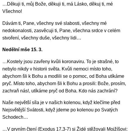
…Děkuji ti, můj Bože, děkuji ti, má Lásko, děkuj ti, mé
Všechno!
Dávám ti, Pane, všechny své slabosti, všechny mé
nedokonalosti, zasvěcuji ti, Pane, všechna srdce v celém
stvoření, všechny duše, všechny lidi…
Nedělní mše 15. 3.
…Kostely jsou zavřeny kvůli koronaviru. To je strašné, to
nebylo nikdy v historii světa. Kvůli nemoci místo toho,
abychom šli k Bohu a modlili se o pomoc, od Boha utíkáme
pryč. Místo toho, abychom šli k Bohu a prosili: Bože, prosím,
zachraň nás!, utíkáme pryč od Boha. Kdo nás zachrání?
Naše největší síla je v našich kolenou, když klečíme před
Nejsvětější Svátosti, když jdeme po kolenou po Svatých
Schodech…
…V prvním čtení (Exodus 17,3-7) si Židé stěžovali Mojžíšovi: