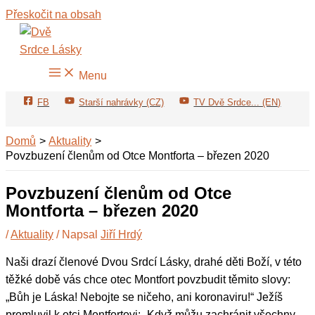
Přeskočit na obsah
Menu
FB
Starší nahrávky (CZ)
TV Dvě Srdce... (EN)
Domů
Aktuality
Povzbuzení členům od Otce Montforta – březen 2020
Povzbuzení členům od Otce
Montforta – březen 2020
/
Aktuality
/ Napsal
Jiří Hrdý
Naši drazí členové Dvou Srdcí Lásky, drahé děti Boží, v této
těžké době vás chce otec Montfort povzbudit těmito slovy:
„Bůh je Láska! Nebojte se ničeho, ani koronaviru!“ Ježíš
promluvil k otci Montfortovi: „Když můžu zachránit všechny