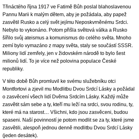
Třináctého října 1917 ve Fatimě Bůh poslal blahoslavenou
Pannu Marii k malým dětem, aby je požádala, aby papež
zasvětil Rusko a celý svět jejímu Neposkvrněnému Srdci.
Nebylo to vykonáno. Potom přišla světová válka a Rusko
šířilo svůj ateismus a komunismus do celého světa. Mnoho
zemí bylo vymazáno z mapy světa, staly se součástí SSSR.
Miliony lidí zemřely, jen v židovském národě to bylo šest
milionů lidí. To je více než polovina populace České
republiky.
V této době Bůh promluvil ke svému služebníku otci
Montfortovi a zjevil mu Modlitbu Dvou Srdcí Lásky a požádal
o zasvěcení všech lidí Dvěma Srdcím Lásky. Každý může
zasvětit sám sebe a ty, kteří mu leží na srdci, svou rodinu, ty,
které má na starost… Všichni, kdo jsou zasvěceni, budou
spaseni. Naší povinností je potom modlit se za ty, které jsme
zasvětili, alespoň jednou denně modlitbu Dvou Srdcí Lásky
(jeden desátek).